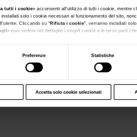
a tutti i cookie
» acconsenti all’utilizzo di tutti i cookie, mentre 
installati solo i cookie necessari al funzionamento del sito, nonch
l’utente. Cliccando su “
Rifiuta i cookie
”, verranno installati solo
agli
» puoi vedere nel dettaglio i singoli cookie e le terze parti che 
l'informativa sulla privacy.
Preferenze
Statistiche
Accetta solo cookie selezionati
A