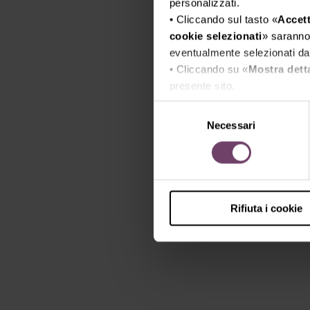
personalizzati.
• Cliccando sul tasto «
Accett
cookie selezionati
» saranno 
eventualmente selezionati dal
• Cliccando su «
Mostra dett
presente sito.
•
Clicca qui
per visualizzare 
Selezione
Necessari
del
consenso
Rifiuta i cookie