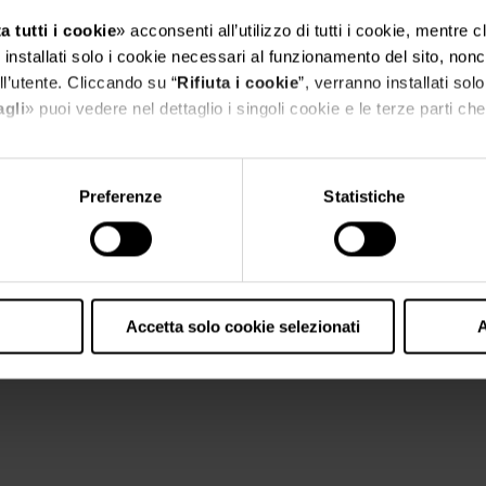
a tutti i cookie
» acconsenti all’utilizzo di tutti i cookie, mentre 
installati solo i cookie necessari al funzionamento del sito, nonch
l’utente. Cliccando su “
Rifiuta i cookie
”, verranno installati solo
agli
» puoi vedere nel dettaglio i singoli cookie e le terze parti che 
l'informativa sulla privacy.
Preferenze
Statistiche
Accetta solo cookie selezionati
A