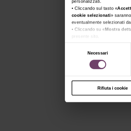
personalizzati.
• Cliccando sul tasto «
Accett
cookie selezionati
» saranno 
eventualmente selezionati dal
• Cliccando su «
Mostra dett
presente sito.
•
Clicca qui
per visualizzare 
Selezione
Necessari
del
consenso
Rifiuta i cookie